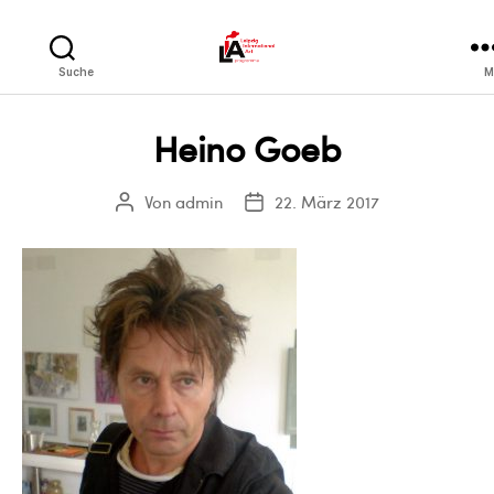
LIA
Suche
M
Heino Goeb
Von
admin
22. März 2017
Beitragsautor
Veröffentlichungsdatum