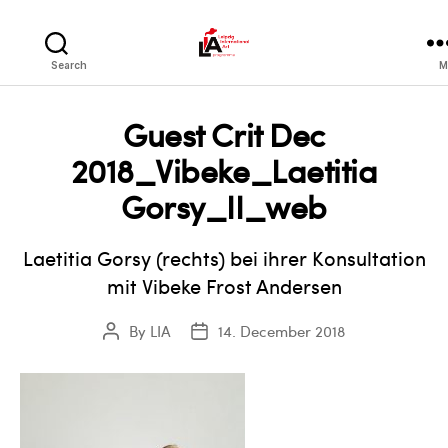
LIA
Search
M
Guest Crit Dec
2018_Vibeke_Laetitia
Gorsy_II_web
Laetitia Gorsy (rechts) bei ihrer Konsultation
mit Vibeke Frost Andersen
By
LIA
14. December 2018
Post
Post
author
date