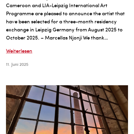
Cameroon and LIA-Leipzig International Art
Programme are pleased to announce the artist that
have been selected for a three-month residency
exchange in Leipzig Germany from August 2025 to
October 2025. – Marcellas Njonji We thank…
Announcing
Weiterlesen
the
11. Juni 2025
selected
participants
of
the
Cameroon
Open
call