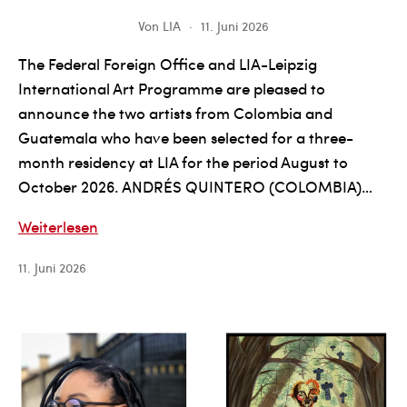
Von
LIA
11. Juni 2026
The Federal Foreign Office and LIA-Leipzig
International Art Programme are pleased to
announce the two artists from Colombia and
Guatemala who have been selected for a three-
month residency at LIA for the period August to
October 2026. ANDRÉS QUINTERO (COLOMBIA)…
The
Weiterlesen
Federal
11. Juni 2026
Foreign
Office
and
LIA-
Leipzig
International