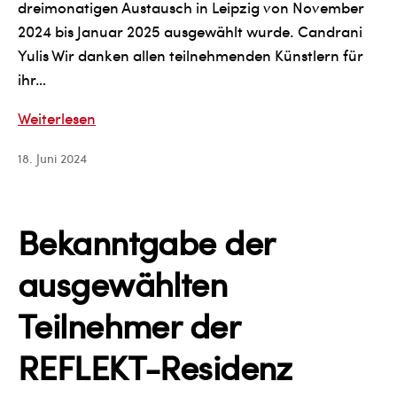
dreimonatigen Austausch in Leipzig von November
2024 bis Januar 2025 ausgewählt wurde. Candrani
Yulis Wir danken allen teilnehmenden Künstlern für
ihr…
Bekanntgabe
Weiterlesen
der
18. Juni 2024
ausgewählten
Teilnehmerin
des
Bekanntgabe der
offenen
Aufrufs
ausgewählten
für
Indonesien
Teilnehmer der
REFLEKT-Residenz