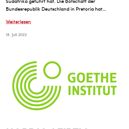
Südafrika geführt hat. Die Botschaft der
Bundesrepublik Deutschland in Pretoria hat…
Bekanntgabe
Weiterlesen
der
18. Juli 2023
afrikanischen
Leipzig-
Stipendiaten