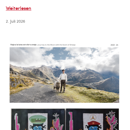
The
Weiterlesen
Federal
2. Juli 2026
Foreign
Office
and
LIA-
Leipzig
International
Art
Programme
fellowship