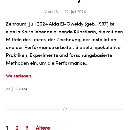
Von
LIA
22. Juli 2024
Zeitraum: Juli 2024 Aida El-Oweidy (geb. 1997) ist
eine in Kairo lebende bildende Künstlerin, die mit den
Mitteln des Textes, der Zeichnung, der Installation
und der Performance arbeitet. Sie setzt spekulative
Praktiken, Experimente und forschungsbasierte
Methoden ein, um die Performance…
Aida
Weiterlesen
El-
22. Juli 2024
Oweidy
Seitennummerierung
2
3
Ältere
→
1