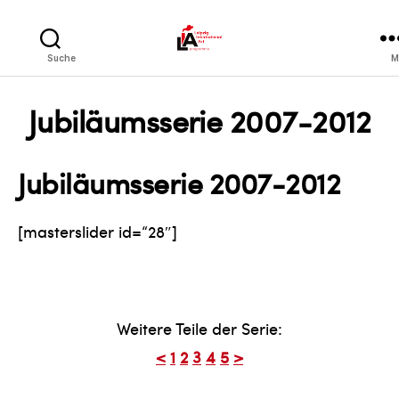
LIA
Suche
M
Jubiläumsserie 2007-2012
Jubiläumsserie 2007-2012
[masterslider id=“28″]
Weitere Teile der Serie:
<
1
2
3
4
5
>