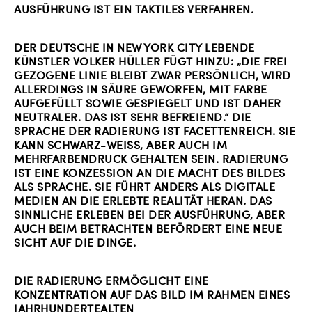
AUSFÜHRUNG IST EIN TAKTILES VERFAHREN.
DER DEUTSCHE IN NEW YORK CITY LEBENDE
KÜNSTLER VOLKER HÜLLER FÜGT HINZU: „DIE FREI
GEZOGENE LINIE BLEIBT ZWAR PERSÖNLICH, WIRD
ALLERDINGS IN SÄURE GEWORFEN, MIT FARBE
AUFGEFÜLLT SOWIE GESPIEGELT UND IST DAHER
NEUTRALER. DAS IST SEHR BEFREIEND.“ DIE
SPRACHE DER RADIERUNG IST FACETTENREICH. SIE
KANN SCHWARZ-WEISS, ABER AUCH IM M
EHRFARBENDRUCK GEHALTEN SEIN. RADIERUNG I
ST EINE KONZESSION AN DIE MACHT DES BILDES A
LS SPRACHE. SIE FÜHRT ANDERS ALS DIGITALE M
EDIEN AN DIE ERLEBTE REALITÄT HERAN. DAS S
INNLICHE ERLEBEN BEI DER AUSFÜHRUNG, ABER A
UCH BEIM BETRACHTEN BEFÖRDERT EINE NEUE S
ICHT AUF DIE DINGE.
DIE RADIERUNG ERMÖGLICHT EINE
KONZENTRATION AUF DAS BILD IM RAHMEN EINES
JAHRHUNDERTEALTEN