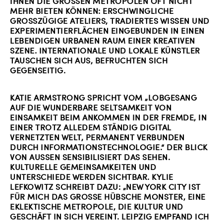
IHNEN DIE GROSSEN METROPOLEN OFT NICHT M
EHR BIETEN KÖNNEN: ERSCHWINGLICHE G
ROSSZÜGIGE ATELIERS, TRADIERTES WISSEN UND EX
PERIMENTIERFLÄCHEN EINGEBUNDEN IN EINEN LE
BENDIGEN URBANEN RAUM EINER KREATIVEN SZ
ENE. INTERNATIONALE UND LOKALE KÜNSTLER TA
USCHEN SICH AUS, BEFRUCHTEN SICH GE
GENSEITIG.
KATIE ARMSTRONG SPRICHT VOM „LOBGESANG
AUF DIE WUNDERBARE SELTSAMKEIT VON
EINSAMKEIT BEIM ANKOMMEN IN DER FREMDE, IN
EINER TROTZ ALLEDEM STÄNDIG DIGITAL
VERNETZTEN WELT, PERMANENT VERBUNDEN
DURCH INFORMATIONSTECHNOLOGIE.“ DER BLICK
VON AUSSEN SENSIBILISIERT DAS SEHEN. K
ULTURELLE GEMEINSAMKEITEN UND U
NTERSCHIEDE WERDEN SICHTBAR. KYLIE L
EFKOWITZ SCHREIBT DAZU: „NEW YORK CITY IST F
ÜR MICH DAS GROSSE HÜBSCHE MONSTER, EINE EK
LEKTISCHE METROPOLE, DIE KULTUR UND GE
SCHÄFT IN SICH VEREINT. LEIPZIG EMPFAND ICH DA