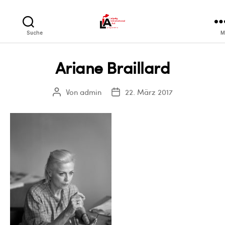
LIA
Suche
M
Ariane Braillard
Von
admin
22. März 2017
Beitragsautor
Veröffentlichungsdatum