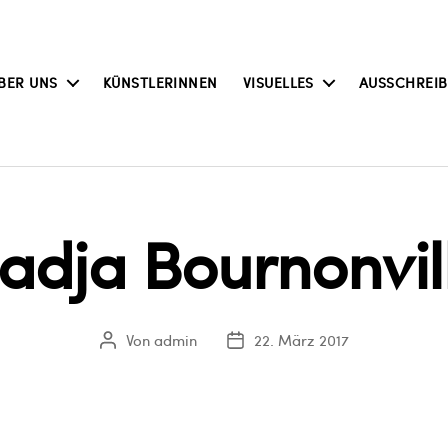
BER UNS
KÜNSTLERINNEN
VISUELLES
AUSSCHREI
adja Bournonvil
Von
admin
22. März 2017
Beitragsautor
Veröffentlichungsdatum