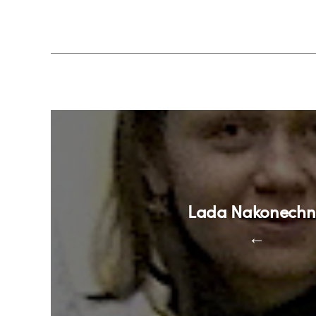
Lada Nakonech
←