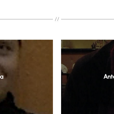
na
Ant