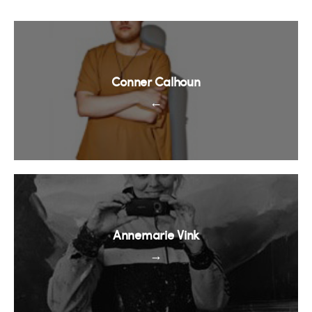
Conner Calhoun
←
Annemarie Vink
→