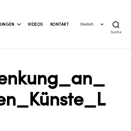
Sprache
BUNGEN
VIDEOS
KONTAKT
auswählen
Suche
henkung_an_
en_Künste_L