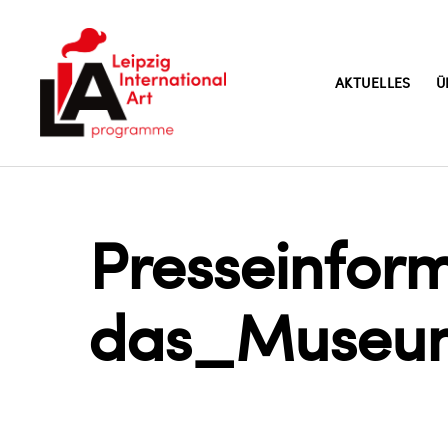
AKTUELLES
Ü
LIA
Presseinfo
das_Museum