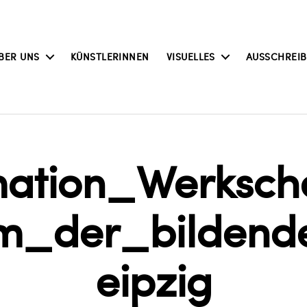
BER UNS
KÜNSTLERINNEN
VISUELLES
AUSSCHREI
rmation_Werksc
_der_bildend
eipzig