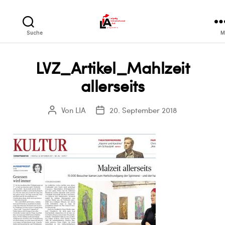
LIA
Suche
M
LVZ_Artikel_Mahlzeit
allerseits
Von
LIA
20. September 2018
Beitragsautor
Veröffentlichungsdatum