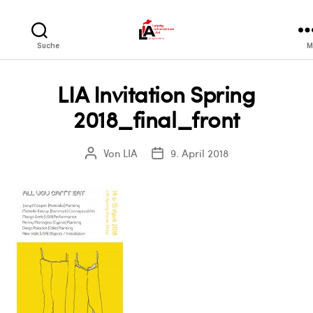
LIA
Suche
M
LIA Invitation Spring
2018_final_front
Von
LIA
9. April 2018
Beitragsautor
Veröffentlichungsdatum