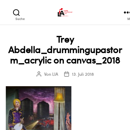
LIA
Suche
M
Trey
Abdella_drummingupastor
m_acrylic on canvas_2018
Von
LIA
13. Juli 2018
Beitragsautor
Veröffentlichungsdatum