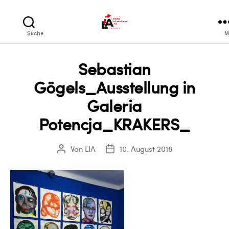
LIA
Suche
M
Sebastian
Gögels_Ausstellung in
Galeria
Potencja_KRAKERS_
Von
LIA
10. August 2018
Beitragsautor
Veröffentlichungsdatum