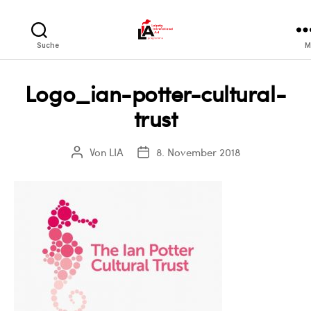
LIA
Suche
M
Logo_ian-potter-cultural-
trust
Von
LIA
8. November 2018
Beitragsautor
Veröffentlichungsdatum