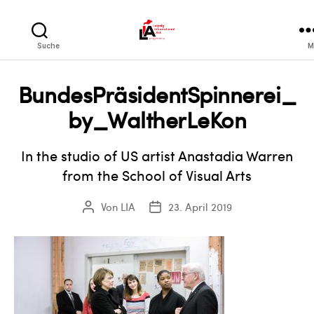
LIA
Suche
M
BundesPräsidentSpinnerei_
by_WaltherLeKon
In the studio of US artist Anastadia Warren
from the School of Visual Arts
Von
LIA
23. April 2019
Beitragsautor
Veröffentlichungsdatum