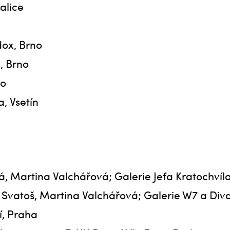
alice
dox, Brno
, Brno
no
, Vsetín
á, Martina Valchářová; Galerie Jefa Kratochvíl
n Svatoš, Martina Valchářová; Galerie W7 a Di
í, Praha