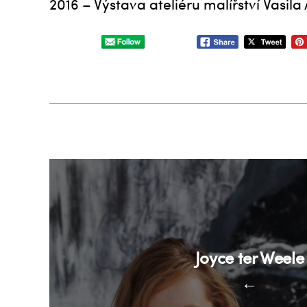
2016 – Výstava ateliéru malířství Vasil
Joyce ter Weele
←