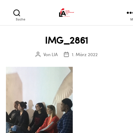
LIA
Suche
M
IMG_2861
Von
LIA
1. März 2022
Beitragsautor
Veröffentlichungsdatum