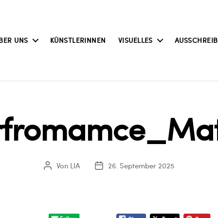
BER UNS
KÜNSTLERINNEN
VISUELLES
AUSSCHREI
rfromamce_Mat
Von
LIA
26. September 2025
Beitragsautor
Veröffentlichungsdatum