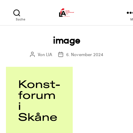
LIA
Suche
M
image
Von
LIA
6. November 2024
Beitragsautor
Veröffentlichungsdatum