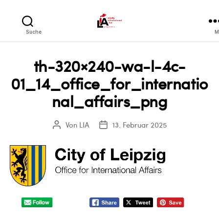
LIA
Suche
M
th-320×240-wa-l-4c-
01_14_office_for_internatio
nal_affairs_png
Von
LIA
13. Februar 2025
Beitragsautor
Veröffentlichungsdatum