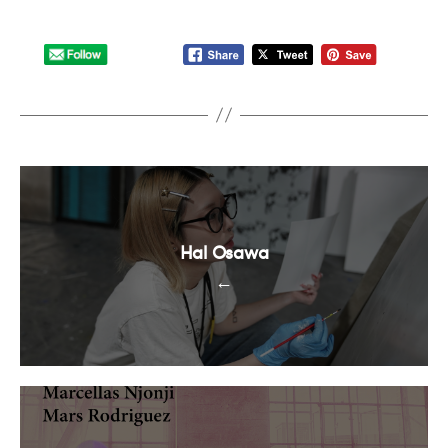
Hal Osawa
←