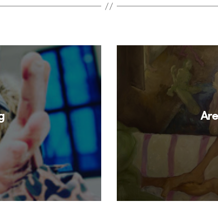
g
Are