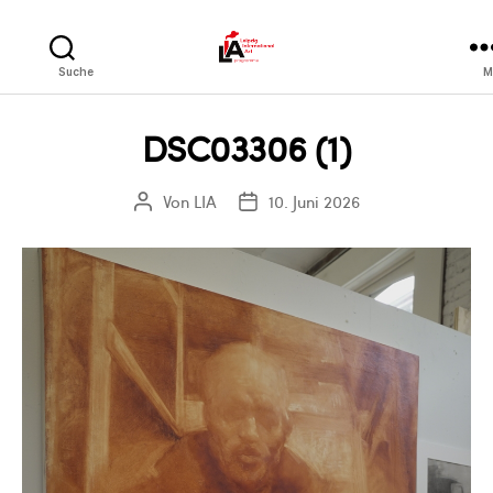
LIA
Suche
M
DSC03306 (1)
Von
LIA
10. Juni 2026
Beitragsautor
Veröffentlichungsdatum