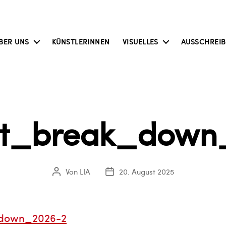
BER UNS
KÜNSTLERINNEN
VISUELLES
AUSSCHREI
st_break_down
Von
LIA
20. August 2025
Beitragsautor
Veröffentlichungsdatum
_down_2026-2