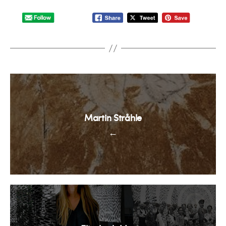
Martin Stråhle
←