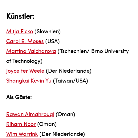
Künstler:
Mitja Ficko
(Slownien)
Carol E. Moses
(USA)
Martina Valcharova
(Tschechien/ Brno University
of Technology)
Joyce ter Weele
(Der Niederlande)
Shangkai Kevin Yu
(Taiwan/USA)
Als Gäste:
Rawan Almahrouqi
(Oman)
Riham Noor
(Oman)
Wim Warrink
(Der Niederlande)