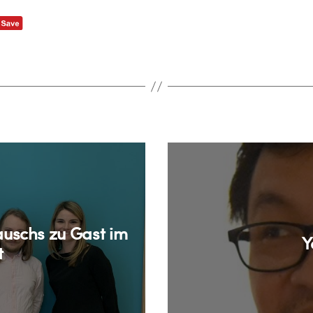
auschs zu Gast im
Y
t