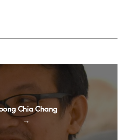
oong Chia Chang
→