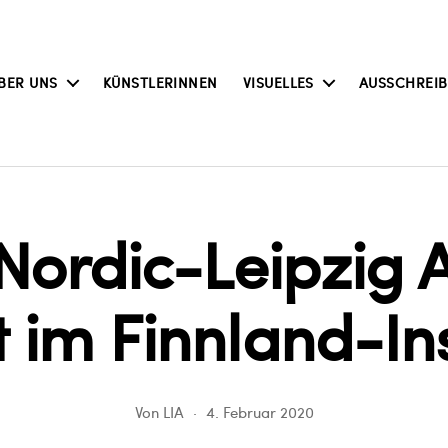
BER UNS
KÜNSTLERINNEN
VISUELLES
AUSSCHREI
 Nordic-Leipzig 
 im Finnland-Ins
Von
LIA
4. Februar 2020