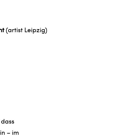
ht
(artist Leipzig)
 dass
in – im