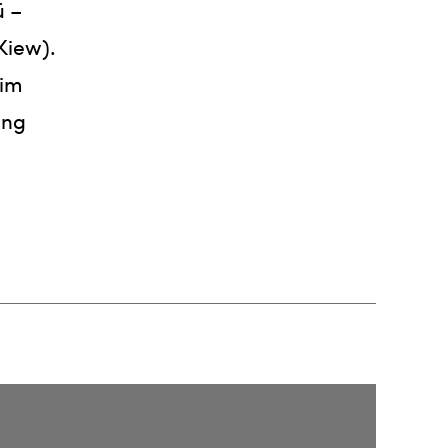
ü –
Kiew).
 im
ung