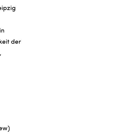
eipzig
in
keit der
,
iew)