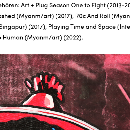
hören: Art + Plug Season One to Eight (2013-20
 Leashed (Myanm/art) (2017), R0c And Roll (M
, Singapur) (2017), Playing Time and Space (Inte
Too Human (Myanm/art) (2022).